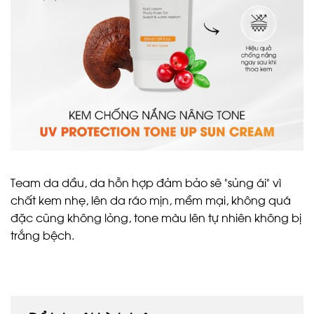
Team da dầu, da hỗn hợp đảm bảo sẽ “sủng ái” vì
chất kem nhẹ, lên da ráo mịn, mềm mại, không quá
đặc cũng không lỏng, tone màu lên tự nhiên không bị
trắng bệch.