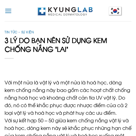
Skip
to
content
TIN TỨC - SỰ KIỆN
3 LÝ DO BẠN NÊN SỬ DỤNG KEM
CHỐNG NẮNG “LAI”
Với một nửa là vật lý và một nửa là hoá học, dòng
kem chống nắng này bao gồm các hoạt chất chống
nắng hoá học và khoáng chất cản tia UV vật lý. Do
đó, nó có thể khắc phục được nhược điểm của cả 2
loại vật lý và hoá học và phát huy các ưu điểm.
Với sự kết hợp 50 – 50 giữa kem chống nắng vật lý và
hoá học, dòng kem này sẽ khắc phục những hạn chế
của kem chống nắng vật lý và hoá học xuống một