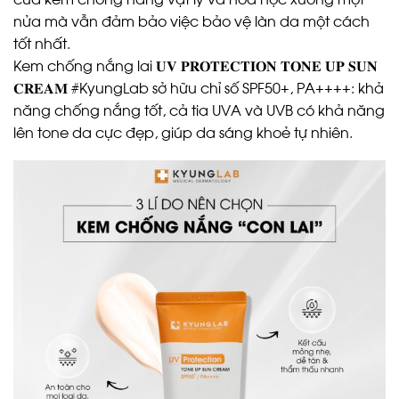
nửa mà vẫn đảm bảo việc bảo vệ làn da một cách
tốt nhất.
Kem chống nắng lai 𝐔𝐕 𝐏𝐑𝐎𝐓𝐄𝐂𝐓𝐈𝐎𝐍 𝐓𝐎𝐍𝐄 𝐔𝐏 𝐒𝐔𝐍
𝐂𝐑𝐄𝐀𝐌 #KyungLab sở hữu chỉ số SPF50+, PA++++: khả
năng chống nắng tốt, cả tia UVA và UVB có khả năng
lên tone da cực đẹp, giúp da sáng khoẻ tự nhiên.