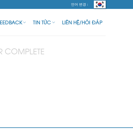
언어 변경 :
FEEDBACK
TIN TỨC
LIÊN HỆ/HỎI ĐÁP
R COMPLETE