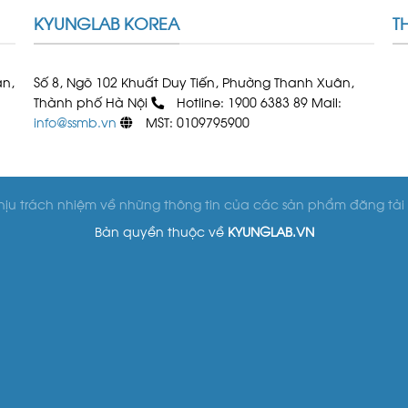
KYUNGLAB KOREA
T
ân,
Số 8, Ngõ 102 Khuất Duy Tiến, Phường Thanh Xuân,
Thành phố Hà Nội
Hotline: 1900 6383 89 Mail:
info@ssmb.vn
MST: 0109795900
hịu trách nhiệm về những thông tin của các sản phẩm đăng tải 
Bản quyền thuộc về
KYUNGLAB.VN