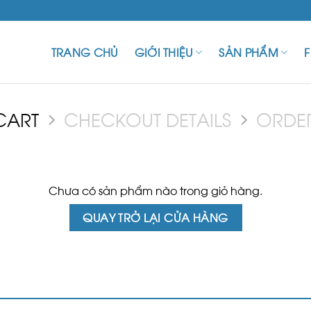
TRANG CHỦ
GIỚI THIỆU
SẢN PHẨM
CART
CHECKOUT DETAILS
ORDE
Chưa có sản phẩm nào trong giỏ hàng.
QUAY TRỞ LẠI CỬA HÀNG