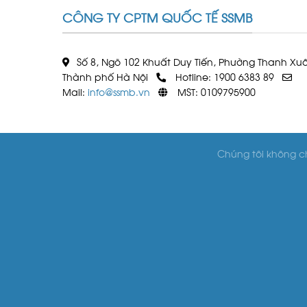
CÔNG TY CPTM QUỐC TẾ SSMB
Số 8, Ngõ 102 Khuất Duy Tiến, Phường Thanh Xu
Thành phố Hà Nội
Hotline: 1900 6383 89
Mail:
info@ssmb.vn
MST: 0109795900
Chúng tôi không c