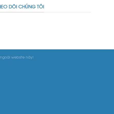
HEO DÕI CHÚNG TÔI
ngoài website này!