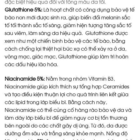
đặc biệt hiệu quả đối với tông màu da tối.
Glutathione 5%
:
Là hoạt chất có công dụng bảo vệ tế
bào non mới được sinh ra, giúp biến đổi melanin sắc
tố tối thành sắc tố sáng, giảm hiện tượng tăng sắc tố
sau viêm, làm sáng da hiệu quả. Glutathione được
xem như một chiến binh bảo vệ các tế bào, bằng
cách chống lại thiệt hại bức xạ có thể xảy ra ở da,
võng mạc, giác mạc, Glutathione giúp làm trì hoãn
các dấu hiệu lão hóa.
Niacinamide 5%:
Nằm trong nhóm Vitamin B3,
Niacinamide giúp kích thích sự tổng hợp Ceramides
và tạo điều kiện thuận lợi cho quá trình liên kết giữa
các lipid trong lớp biểu bì. Bằng cách này,
Niacinamide có thể củng cố hàng rào bảo vệ da và
làm dày lớp biểu bì để giảm nguy cơ bị tổn thương
bên ngoài do các chất gây dị ứng. Từ đó, da được
dưỡng ẩm sâu và trắng sáng khỏe mạnh. Nồng độ