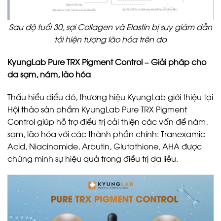
Sau độ tuổi 30, sợi Collagen và Elastin bị suy giảm dẫn
tới hiện tượng lão hóa trên da
KyungLab Pure TRX Pigment Control – Giải pháp cho
da sạm, nám, lão hóa
Thấu hiểu điều đó, thương hiệu KyungLab giới thiệu tại
Hội thảo sản phẩm KyungLab Pure TRX Pigment
Control giúp hỗ trợ điều trị cải thiện các vấn đề nám,
sạm, lão hóa với các thành phần chính: Tranexamic
Acid, Niacinamide, Arbutin, Glutathione, AHA được
chứng minh sự hiệu quả trong điều trị da liễu.