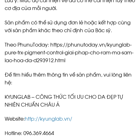
cơ địa của mỗi người.
Sản phẩm có thể sử dụng đơn lẻ hoặc kết hợp cùng
với sản phẩm khác theo chỉ định của Bác sỹ.
Theo PhunuToday: https://phunutoday.vn/kyunglab-
pure-trx-pigment-control-giai-phap-cho-ram-ma-sam-
lao-hoa-da-d293912.html
Để tìm hiểu thêm thông tin về sản phẩm, vui lòng liên
hệ:
KYUNGLAB – CÔNG THỨC TỐI ƯU CHO DA ĐẸP TỰ
NHIÊN CHUẨN CHÂU Á
Website:
http://kyunglab.vn/
Hotline: 096.369.4664