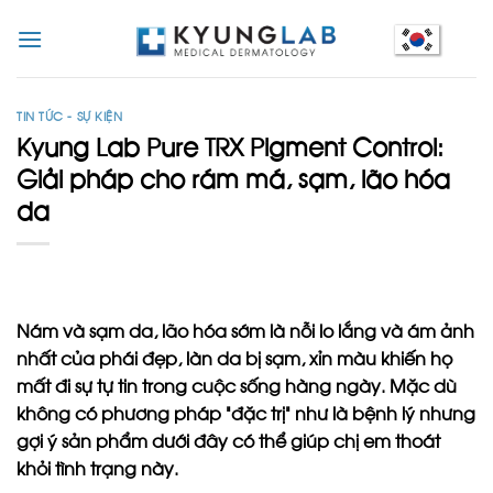
Skip
to
content
TIN TỨC - SỰ KIỆN
Kyung Lab Pure TRX Pigment Control:
Giải pháp cho rám má, sạm, lão hóa
da
Nám và sạm da, lão hóa sớm là nỗi lo lắng và ám ảnh
nhất của phái đẹp, làn da bị sạm, xỉn màu khiến họ
mất đi sự tự tin trong cuộc sống hàng ngày. Mặc dù
không có phương pháp “đặc trị” như là bệnh lý nhưng
gợi ý sản phẩm dưới đây có thể giúp chị em thoát
khỏi tình trạng này.