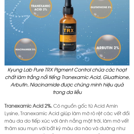
Kyung Lab Pure TRX Pigment Control chứa các hoạt
chất làm trắng nổi tiếng Tranexamic Acid, Gluathione,
Arbutin, Niacinamide được chứng minh hiệu quả
trong da liễu
Tranexamic Acid 2%
.
Có nguồn gốc từ Acid Amin
Lysine, Tranexamic Acid giúp làm mờ rõ rệt các vết đổi
màu da do tiếp xúc với ánh nắng mặt trời, làm mờ vết
thâm sau mụn với bất kỳ màu da nào và dường như