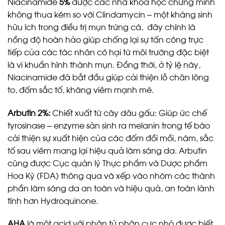
Niacinamide
5%
được các nhà khoa học chứng mình
không thua kém so với Clindamycin – một kháng sinh
hữu ích trong điều trị mụn trứng cá, đây chính là
nồng độ hoàn hảo giúp chống lại sự tấn công trực
tiếp của các tác nhân có hại từ môi trường đặc biệt
là vi khuẩn hình thành mụn. Đồng thời, ở tỷ lệ này,
Niacinamide đã bắt đầu giúp cải thiện lỗ chân lông
to, đốm sắc tố, kháng viêm mạnh mẽ.
Arbutin 2%:
Chiết xuất từ cây dâu gấu: Giúp ức chế
tyrosinase – enzyme sản sinh ra melanin trong tế bào
cải thiện sự xuất hiện của các đốm đồi mồi, nám, sắc
tố sau viêm mang lại hiệu quả làm sáng da. Arbutin
cũng được Cục quản lý Thực phẩm và Dược phẩm
Hoa Kỳ (FDA) thông qua và xếp vào nhóm các thành
phần làm sáng da an toàn và hiệu quả, an toàn lành
tính hơn Hydroquinone.
AHA
là một acid với phân tử phân cực nhỏ được biết