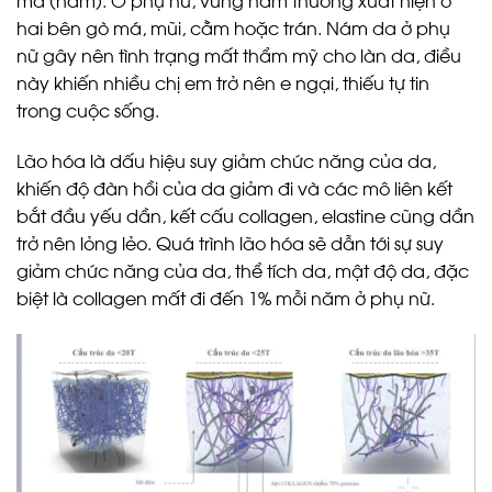
hai bên gò má, mũi, cằm hoặc trán. Nám da ở phụ
nữ gây nên tình trạng mất thẩm mỹ cho làn da, điều
này khiến nhiều chị em trở nên e ngại, thiếu tự tin
trong cuộc sống.
Lão hóa là dấu hiệu suy giảm chức năng của da,
khiến độ đàn hồi của da giảm đi và các mô liên kết
bắt đầu yếu dần, kết cấu collagen, elastine cũng dần
trở nên lỏng lẻo. Quá trình lão hóa sẽ dẫn tới sự suy
giảm chức năng của da, thể tích da, mật độ da, đặc
biệt là collagen mất đi đến 1% mỗi năm ở phụ nữ.