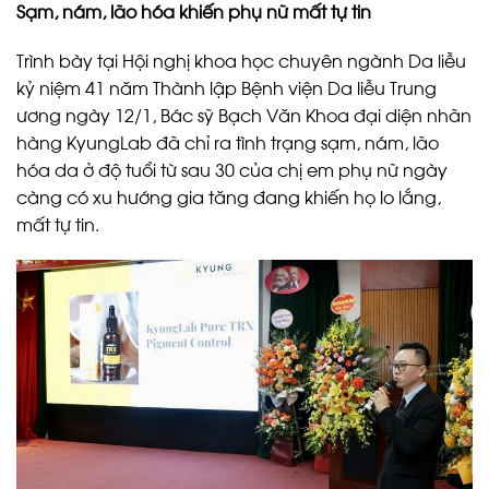
Sạm, nám, lão hóa khiến phụ nữ mất tự tin
Trình bày tại Hội nghị khoa học chuyên ngành Da liễu
kỷ niệm 41 năm Thành lập Bệnh viện Da liễu Trung
ương ngày 12/1, Bác sỹ Bạch Văn Khoa đại diện nhãn
hàng KyungLab đã chỉ ra tình trạng sạm, nám, lão
hóa da ở độ tuổi từ sau 30 của chị em phụ nữ ngày
càng có xu hướng gia tăng đang khiến họ lo lắng,
mất tự tin.