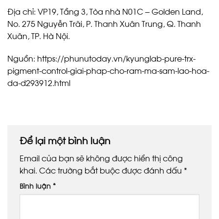
Địa chỉ: VP19, Tầng 3, Tòa nhà N01C – Golden Land,
No. 275 Nguyễn Trãi, P. Thanh Xuân Trung, Q. Thanh
Xuân, TP. Hà Nội.
Nguồn: https://phunutoday.vn/kyunglab-pure-trx-
pigment-control-giai-phap-cho-ram-ma-sam-lao-hoa-
da-d293912.html
Để lại một bình luận
Email của bạn sẽ không được hiển thị công
khai.
Các trường bắt buộc được đánh dấu
*
Bình luận
*