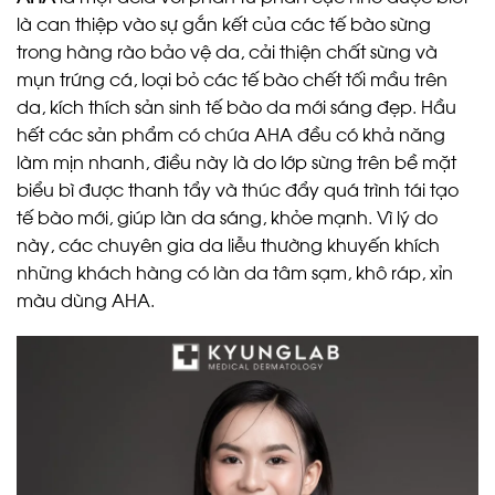
là can thiệp vào sự gắn kết của các tế bào sừng
trong hàng rào bảo vệ da, cải thiện chất sừng và
mụn trứng cá, loại bỏ các tế bào chết tối mầu trên
da, kích thích sản sinh tế bào da mới sáng đẹp. Hầu
hết các sản phẩm có chứa AHA đều có khả năng
làm mịn nhanh, điều này là do lớp sừng trên bề mặt
biểu bì được thanh tẩy và thúc đẩy quá trình tái tạo
tế bào mới, giúp làn da sáng, khỏe mạnh. Vì lý do
này, các chuyên gia da liễu thường khuyến khích
những khách hàng có làn da tâm sạm, khô ráp, xỉn
màu dùng AHA.