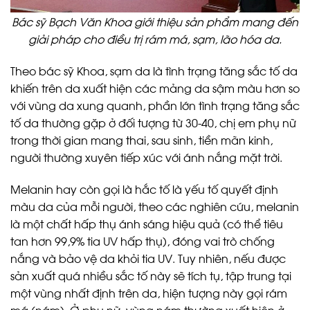
Bác sỹ Bạch Văn Khoa giới thiệu sản phẩm mang đến
giải pháp cho điều trị rám má, sạm, lão hóa da.
Theo bác sỹ Khoa, sạm da là tình trạng tăng sắc tố da
khiến trên da xuất hiện các mảng da sậm màu hơn so
với vùng da xung quanh, phần lớn tình trạng tăng sắc
tố da thường gặp ở đối tượng từ 30-40, chị em phụ nữ
trong thời gian mang thai, sau sinh, tiền mãn kinh,
người thường xuyên tiếp xúc với ánh nắng mặt trời.
Melanin hay còn gọi là hắc tố là yếu tố quyết định
màu da của mỗi người, theo các nghiên cứu, melanin
là một chất hấp thụ ánh sáng hiệu quả (có thể tiêu
tan hơn 99,9% tia UV hấp thụ), đóng vai trò chống
nắng và bảo vệ da khỏi tia UV. Tuy nhiên, nếu được
sản xuất quá nhiều sắc tố này sẽ tích tụ, tập trung tại
một vùng nhất định trên da, hiện tượng này gọi rám
má (nám). Ở phụ nữ, vùng nám thường xuất hiện ở