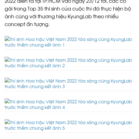
2022 diễn ra tại TP.HCM vào ngày 23/12 tới, các cô
gái trong Top 35 thí sinh của cuộc thi đã thực hiện bộ
ảnh cùng với thương hiệu KyungLab theo nhiều
concept ấn tượng.