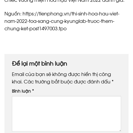
Nguồn: https://tienphong.vn/thi-sinh-hoa-hau-viet-
nam-2022-toa-sang-cung-kyunglab-truoc-them-
chung-ket-post1497003.tpo
Để lại một bình luận
Email của bạn sẽ không được hiển thị công
khai.
Các trường bắt buộc được đánh dấu
*
Bình luận
*