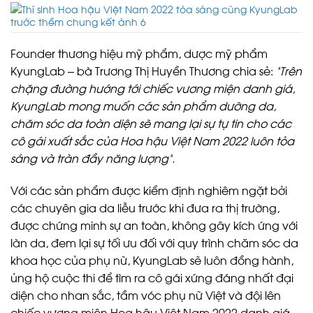
Founder thương hiệu mỹ phẩm, dược mỹ phẩm
KyungLab – bà Trương Thị Huyền Thương chia sẻ:
“Trên
chặng đường hướng tới chiếc vương miện danh giá,
KyungLab mong muốn các sản phẩm dưỡng da,
chăm sóc da toàn diện sẽ mang lại sự tự tin cho các
cô gái xuất sắc của Hoa hậu Việt Nam 2022 luôn tỏa
sáng và tràn đầy năng lượng”.
Với các sản phẩm được kiểm định nghiêm ngặt bởi
các chuyên gia da liễu trước khi đưa ra thị trường,
được chứng minh sự an toàn, không gây kích ứng với
làn da, đem lại sự tối ưu đối với quy trình chăm sóc da
khoa học của phụ nữ, KyungLab sẽ luôn đồng hành,
ủng hộ cuộc thi để tìm ra cô gái xứng đáng nhất đại
diện cho nhan sắc, tầm vóc phụ nữ Việt và đội lên
chiếc vương miện Hoa hậu Việt Nam 2022 danh giá.