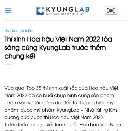
Skip
to
content
TIN TỨC - SỰ KIỆN
Thí sinh Hoa hậu Việt Nam 2022 tỏa
sáng cùng KyungLab trước thềm
chung kết
Vừa qua, Top 35 thí sinh xuất sắc của Hoa hậu Việt
Nam 2022 đã có buổi chụp hình cùng sản phẩm
chăm sóc và làm đẹp da đến từ thương hiệu mỹ
phẩm, dược mỹ phẩm KyungLab – Nhà tài trợ Kim
cương của cuộc thi Hoa hậu Việt Nam 2022.
Trước thềm chung kết toàn quốc Hoa hậu Việt Nam